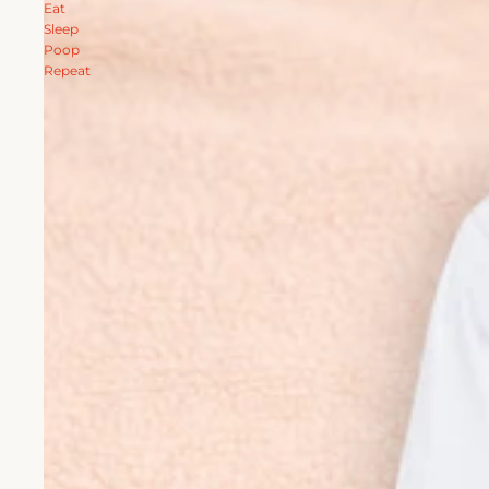
Eat
Sleep
Poop
Repeat