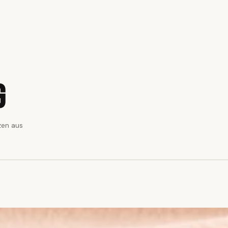
g
zen aus