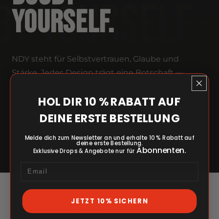
 YOURSELF · N
Yourself.
NDY steht für Selbstvertrauen, Glaube und
Stärke. Jedes Design trägt eine Botschaft —
Limitierte Auflagen, produziert in Österreich.
HOL DIR 10 % RABATT AUF
DEINE ERSTE BESTELLUNG
ZUR NDY KOLLEKTION
Melde dich zum Newsletter an und erhalte 10 % Rabatt auf
deine erste Bestellung.
Abonnenten.
Exklusive Drops & Angebote nur für
Email
JETZT 10% SICHERN
UNSERE GESCHICHTE