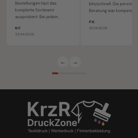
Bestellungen fast das
blitzschnell. Die persönli
komplette Sortiment
Beratung war kompetent
ausprobiert. Bei jedem
freundlich. Schnelle
P.K.
einzelnen Produkt war ich
Lieferung, toller Service –
N.F.
16.04.2026
positiv überrascht. Der
hier kaufe ich gerne wied
23.04.2026
Hoodie ist der absolute
ein."
Favorit in meiner Familie."
←
→