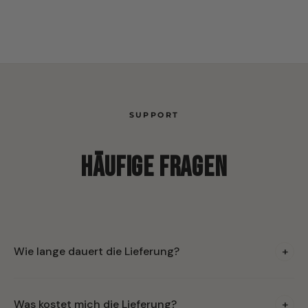
SUPPORT
Häufige Fragen
Wie lange dauert die Lieferung?
+
Die Lieferung erfolgt innerhalb weniger Werktage. Bei
Was kostet mich die Lieferung?
+
Expressbestellung ist eine schnellere Lieferung