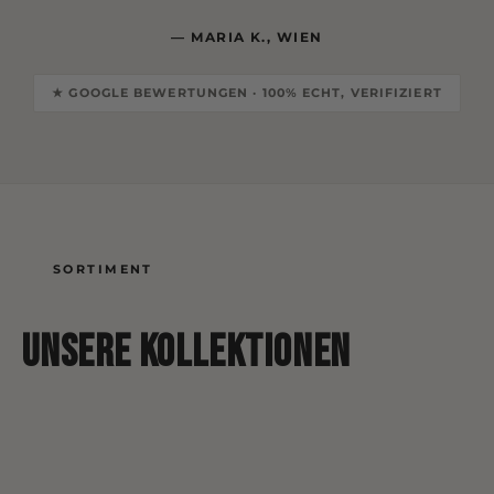
— MARIA K., WIEN
★ GOOGLE BEWERTUNGEN · 100% ECHT, VERIFIZIERT
SORTIMENT
KOLLEKTION
Unsere Kollektionen
Damen
KOLLEKTION
KOLLEKTION
KOLLEKTION
KOLLEKTION
Herren
Kinder
Baby
Tassen
T-Shirts · Hoodies · Accessoires
T-Shirts · Hoodies
Shirts · Hoodies
Bodys · Lätzchen · Sets
Keramik · Foto-Tassen